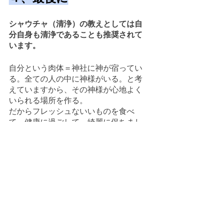
シャウチャ（清浄）の教えとしては自
分自身も清浄であることも推奨されて
います。
自分という肉体＝神社に神が宿ってい
る。全ての人の中に神様がいる。と考
えていますから、その神様が心地よく
いられる場所を作る。
だからフレッシュないいものを食べ
て、健康に過ごして、綺麗に保ちまし
ょうね。
と伝えてくれています。
今はもう必ずと言っていい習慣になり
ましたが、
手洗いも気軽に心をスッキリさせてく
れます。
丁寧に手を洗ってみましょう。