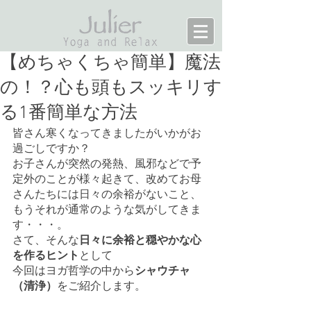
【めちゃくちゃ簡単】魔法
の！？心も頭もスッキリす
る1番簡単な方法
皆さん寒くなってきましたがいかがお
過ごしですか？
お子さんが突然の発熱、風邪などで予
定外のことが様々起きて、改めてお母
さんたちには日々の余裕がないこと、
もうそれが通常のような気がしてきま
す・・・。
さて、そんな
日々に余裕と穏やかな心
を作るヒント
として
今回はヨガ哲学の中から
シャウチャ
（清浄）
をご紹介します。