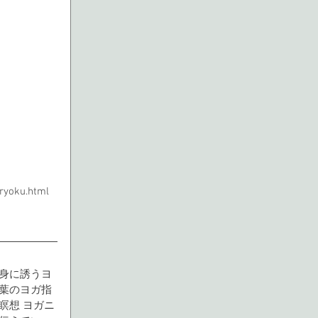
yoku.html
身に誘うヨ
葉のヨガ指
瞑想 ヨガニ