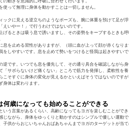
ての動きを意識的に呼吸に合わせて行います。
を使って無理に身体を動かすことは一切しません。
ィックに見える逆立ちのようなポーズも、腕に体重を預けて足が浮
「えいやー！」で行うわけではないのです。
上げるときは吸う息で誘いますし、その姿勢をキープするときも呼
。
に息を止める習性がありますが、（頭に血が上って顔が赤くなりま
我をしやすいです。息を止めて勢いをつけると怪我は起きやすいで
の逆です。いつでも息を優先して、その通り具合を確認しながら身
て「サボらないけど痛くない」ところで筋力を発揮し、柔軟性を養
らこそすぐに身体の変化が見えるかといえばそうではないのですが
ず身体は変わります。
は何歳になっても始めることができる
という言葉があるくらい、高齢になってもヨガを楽しむことができ
感じながら、身体をゆっくりと動かすのはシンプルで優しい運動で
、子供からおじいちゃんおばあちゃんまでヨガのターゲットが当て