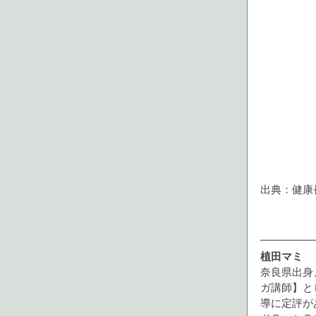
出典：健康長寿ネット
植田マミ 
奈良県出身
ガ講師】と
導に定評が