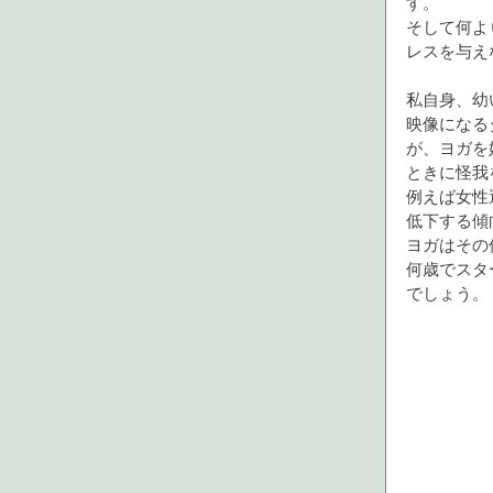
す。
そして何よ
レスを与え
私自身、幼
映像になる
が、ヨガを
ときに怪我
例えば女性
低下する傾
ヨガはその
何歳でスタ
でしょう。