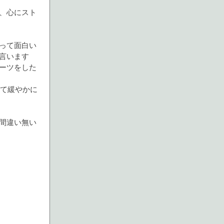
、心にスト
って面白い
言います
ーツをした
って緩やかに
間違い無い