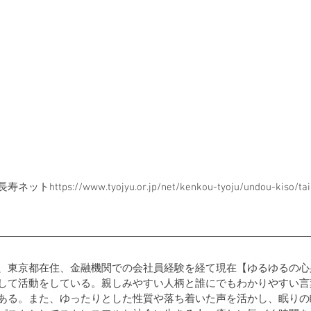
https://www.tyojyu.or.jp/net/kenkou-tyoju/undou-kiso/tair
、東京都在住、金融機関での会社員経験を経て現在【ゆるゆるの心
して活動をしている。親しみやすい人柄と誰にでもわかりやすい言
ある。また、ゆったりとした性質や落ち着いた声を活かし、眠りの