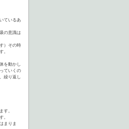
いているあ
吸の意識は
す）その時
す。
体を動かし
っていくの
、繰り返し
ます。
す。
はまりま