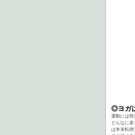
◎ヨガ
運動には怪
どんなに楽
は本末転倒