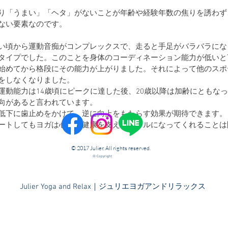
り「うまい」「ヘタ」がないことが年齢や経験年数の焦りを誘わず
ない要素なのです。
い頃から運動音痴がコンプレックスで、走ると手足がバラバラにな
タイプでした。このことを身体のコーディネーション能力が低いと
始めてから格段にその能力が上がりました。それによって他のスポ
をしなくなりました。
運動能力は14歳頃にピークに達した後、20歳以降は加齢にともな
向があると言われています。
低下に歯止めをかけて、逆に向上をもたらす効果が期待できます。
ートしてもヨガは心身の健康を支えるツールになってくれることは
© 2017 Julier. All rights reserved.
© Copyright
​Julier Yoga and Relax｜ジュリエヨガアンドリラックス