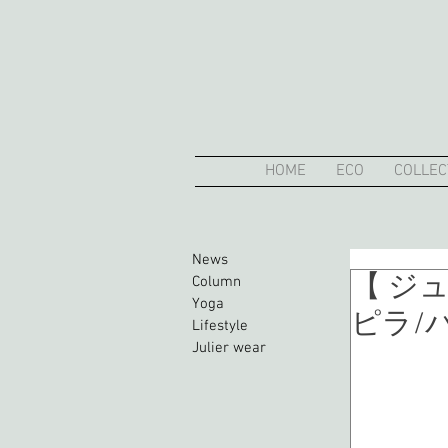
HOME
ECO
COLLEC
News
【 ジ
Column
Yoga
ピラ/
Lifestyle
Julier wear