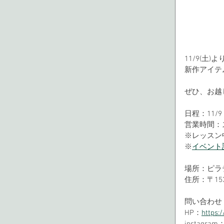
11/9(土)
新作アイテ
ぜひ、お越
日程：11/
営業時間：
※レッスン
※
イベント
場所：ピラテ
住所：〒15
問い合わせ
HP：
https: