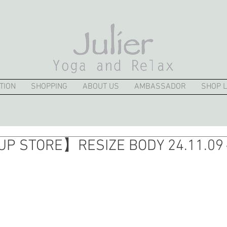
TION
SHOPPING
ABOUT US
AMBASSADOR
SHOP L
P STORE】RESIZE BODY 24.11.09