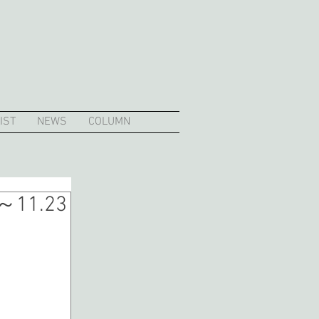
IST
NEWS
COLUMN
～11.23