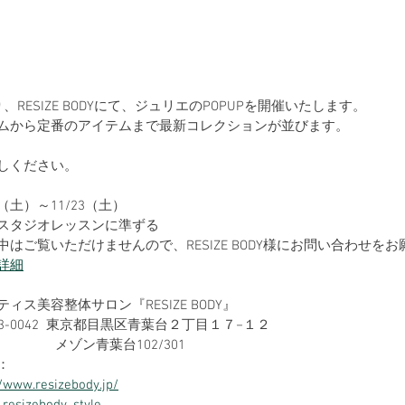
より、RESIZE BODYにて、ジュリエのPOPUPを開催いたします。
ムから定番のアイテムまで最新コレクションが並びます。
しください。
9（土）～11/23（土）
スタジオレッスンに準ずる
中はご覧いただけませんので、RESIZE BODY様にお問い合わせを
詳細
ィス美容整体サロン『RESIZE BODY』
3-0042  東京都目黒区青葉台２丁目１７−１２
                                   メゾン青葉台102/301
：
//www.resizebody.jp/