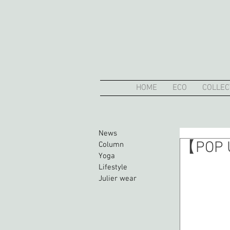
HOME
ECO
COLLEC
News
【POP U
Column
Yoga
Lifestyle
Julier wear