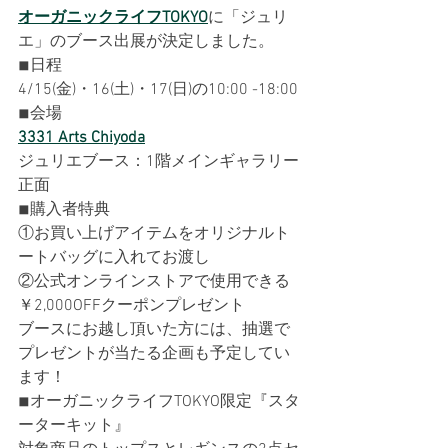
オーガニックライフTOKYO
に「ジュリ
エ」のブース出展が決定しました。
◾︎日程
4/15(金)・16(土)・17(日)の10:00 -18:00
⁡◾︎会場
3331 Arts Chiyoda
ジュリエブース：1階メインギャラリー
正面
⁡◾︎購入者特典
①お買い上げアイテムをオリジナルト
ートバッグに入れてお渡し
②公式オンラインストアで使用できる
￥2,000OFFクーポンプレゼント
⁡ブースにお越し頂いた方には、抽選で
プレゼントが当たる企画も予定してい
ます！
◾︎オーガニックライフTOKYO限定『スタ
ーターキット』