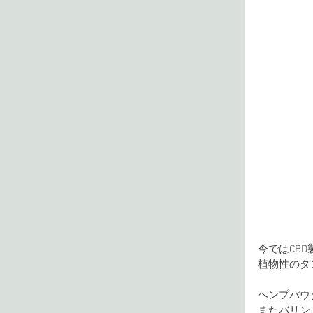
今ではCB
植物性のタ
ヘンプパウ
またバリン