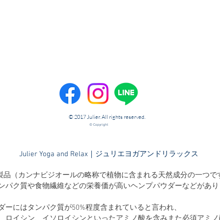
© 2017 Julier. All rights reserved.
© Copyright
​Julier Yoga and Relax｜ジュリエヨガアンドリラックス
D製品（カンナビジオールの略称で植物に含まれる天然成分の一つで
ンパク質や食物繊維などの栄養価が高いヘンプパウダーなどがあり
ダーにはタンパク質が50%程度含まれていると言われ、
、ロイシン、イソロイシンといったアミノ酸を含みまた必須アミノ