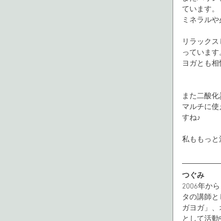
ています。
ミネラルや
リラックス
っています
ヨガとも相
また二酸化
マルチに使
すね♪
私ももっと
つぐみ
2006年
タの講師と
ガヨガ」、
として活動