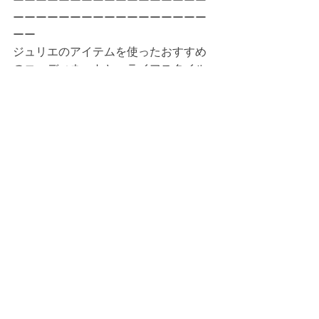
ーーーーーーーーーーーーーーーーー
ーーーーーーーーーーーーーーーーー
ーー
ジュリエのアイテムを使ったおすすめ
のコーディネートと、ライフスタイル
に欠かせないアイテムをご紹介いただ
きました。
次回もお楽しみに！
Julier shopping site
：
https://store.bigi.co.jp/shop/julier
Julier Instagram
：
https://www.instagram.com/_julier_/