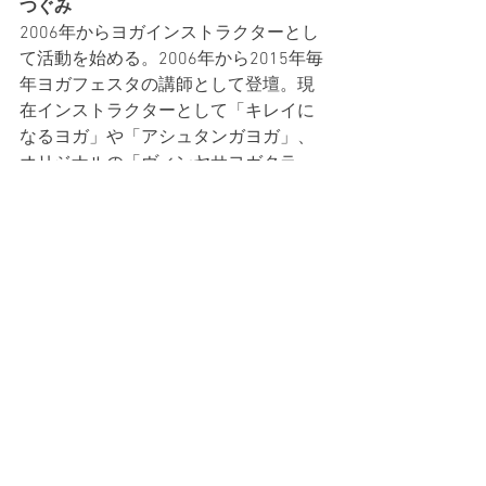
つぐみ
2006年からヨガインストラクターとし
て活動を始める。2006年から2015年毎
年ヨガフェスタの講師として登壇。現
在インストラクターとして「キレイに
なるヨガ」や「アシュタンガヨガ」、
オリジナルの「ヴィンヤサヨガクラ
ス」の指導、その他各メディアでもモ
デルとして活動中。
Instagram：
https://www.instagram.com/manmaru
moonbird/
タグ：
つぐみ
ハーブ
よもぎ
漢方
Lifestyle
Column