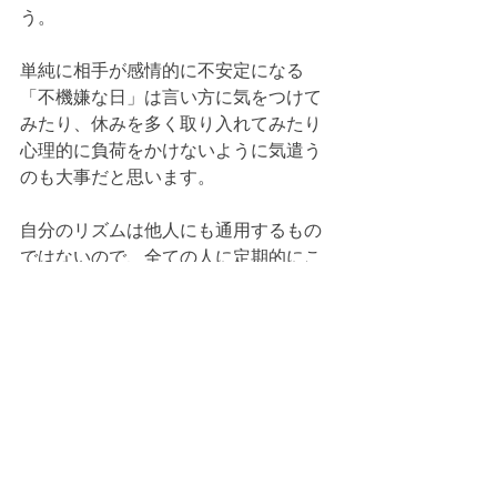
う。
単純に相手が感情的に不安定になる
「不機嫌な日」は言い方に気をつけて
みたり、休みを多く取り入れてみたり
心理的に負荷をかけないように気遣う
のも大事だと思います。
自分のリズムは他人にも通用するもの
ではないので、全ての人に定期的にこ
ういうリズムがあることを理解してい
きましょう。
SHIGYO KAORI
KAORI YOGA主宰
2021年よりスタジオオープンし、オン
ラインレッスン、YouTubeの動画配信な