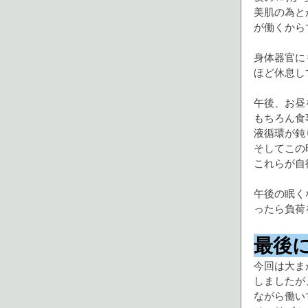
美肌の為と
が働くから
身体器官に
ほど休息し
午後、お昼
もちろん食
液循環が鈍
そしてこの
これらが自
午後の眠く
ったら負荷
最後
今回は大ま
しましたが
ながら働い