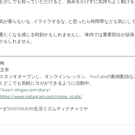
を少しでも知っていただけると、負荷をかけずに気持ちよく動ける
気が乗らないな…イライラするな…と思ったら時間帯なども気にし
重たくなる感じる時刻かもしれませんし、体内では重要部位が頑張
かもしれません。
RI
GA主宰
よりスタジオオープンし、オンラインレッスン、YouTubeの動画配信
くどこでも気軽にヨガができるように活動中。
://kaori-shigyo.com/diary/
https://www.instagram.com/mono_ocafe/
ーダ
SHIGYOKAORI
生活リズム
ディナチャリヤ