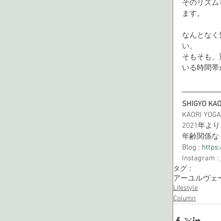
そのリズム
ます。
なんとなく
い。
そもそも、
いる時間帯
SHIGYO KAO
KAORI YO
2021年
年齢関係な
Blog : 
https
Instagram : 
タグ：
アーユルヴェ
Lifestyle
Column