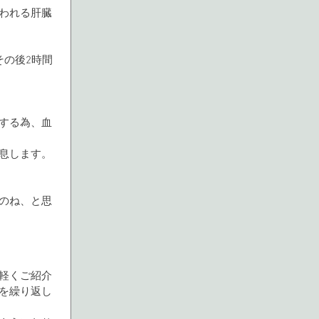
われる肝臓
その後2時間
する為、血
息します。
のね、と思
軽くご紹介
を繰り返し