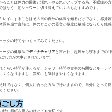
かることは体力の回復と活気・やる気がアップする為、不眠症の方
ではなく、朝シャワーに切り替えていくのもおすすめです。
キレイにすることはその日の自分の体調を知るだけでなく、感覚器
体調を崩す直前は、体のどこかの器官が極度に敏感になったり鈍感
ェックの時間をつくってみてください。
ェーダの健康法で
ディナチャリア
と言われ、起床から寝るまでの1
過ごし方が大事とされています。
れくらい時間が使えるか、シャワー時間や食事の時間などルーティ
にくくなりますし、異変にも気付きやすくなります。
絶対ではなく、個人に合った方法で行いますので、自分にとって良
てください。
過ごし方
ら3時に睡眠を摂るのはとても大切です。