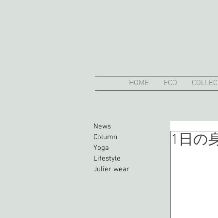
HOME
ECO
COLLEC
News
1日の
Column
Yoga
Lifestyle
Julier wear