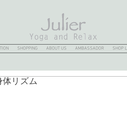
TION
SHOPPING
ABOUT US
AMBASSADOR
SHOP L
身体リズム