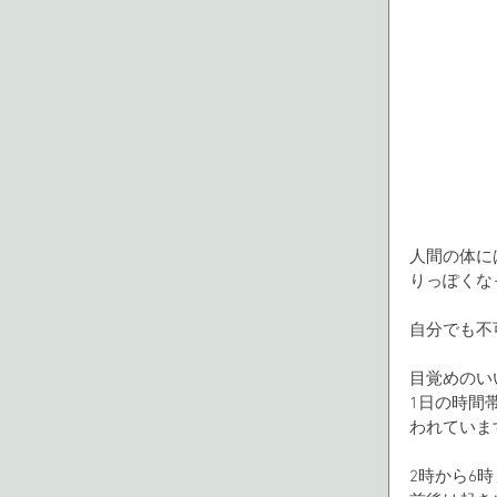
人間の体に
りっぽくな
自分でも不
目覚めのい
1日の時間
われていま
2時から6