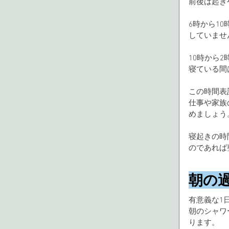
前後は起き
6時から1
していませ
10時から
寝ている間
この時間表
仕事や家族
めましょう
寝起きの時
のであれば
朝の
有意義な1
朝のシャワ
ります。