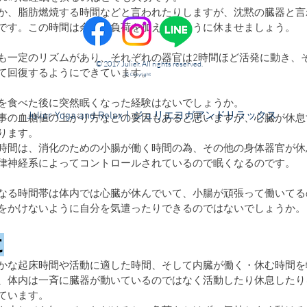
か、脂肪燃焼する時間などと言われたりしますが、沈黙の臓器と言
です。この時間は余計な負荷を加えないように休ませましょう。
も一定のリズムがあり、それぞれの器官は2時間ほど活発に動き、
© 2017 Julier. All rights reserved.
て回復するようにできています。
© Copyright
を食べた後に突然眠くなった経験はないでしょうか。
​Julier Yoga and Relax｜ジュリエヨガアンドリラックス
事の血糖値の上がり方などの要因もあると思いますが、心臓が休息
ります。
時間は、消化のための小腸が働く時間の為、その他の身体器官が休
律神経系によってコントロールされているので眠くなるのです。
なる時間帯は体内では心臓が休んでいて、小腸が頑張って働いてる
をかけないように自分を気遣ったりできるのではないでしょうか。
に
かな起床時間や活動に適した時間、そして内臓が働く・休む時間を
、体内は一斉に臓器が動いているのではなく活動したり休息したり
ています。