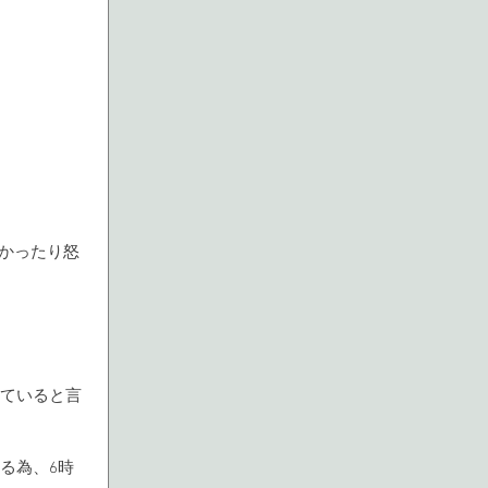
かったり怒
っていると言
いる為、6時