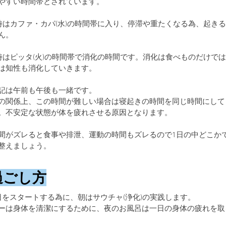
やすい時間帯とされています。
0時はカファ・カパ(水)の時間帯に入り、停滞や重たくなる為、起き
ん。
2時はピッタ(火)の時間帯で消化の時間です。消化は食べものだけで
は知性も消化していきます。
記は午前も午後も一緒です。
の関係上、この時間が難しい場合は寝起きの時間を同じ時間にして
。不安定な状態が体を疲れさせる原因となります。
間がズレると食事や排泄、運動の時間もズレるので1日の中どこか
整えましょう。
過ごし方
日をスタートする為に、朝はサウチャ(浄化)の実践します。
ーは身体を清潔にするために、夜のお風呂は一日の身体の疲れを取