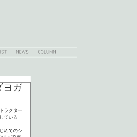
IST
NEWS
COLUMN
ダヨガ
トラクター
している
じめてのシ