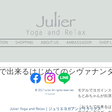
TION
SHOPPING
ABOUT US
AMBASSADOR
SHOP L
で出来るはじめてのシヴァナン
© 2017 Julier. All rights reserved.
モデルでヨガインス
© Copyright
もとみちゃんが出演
「おうちで出来るは
​Julier Yoga and Relax｜ジュリエヨガアンドリラックス