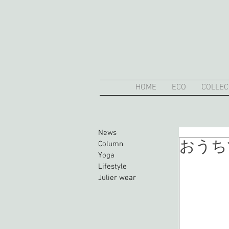
HOME
ECO
COLLEC
News
おうち
Column
Yoga
Lifestyle
Julier wear