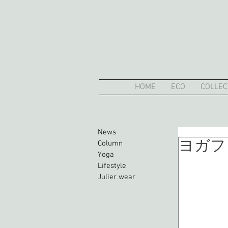
HOME
ECO
COLLEC
News
ヨガフェ
Column
Yoga
Lifestyle
Julier wear