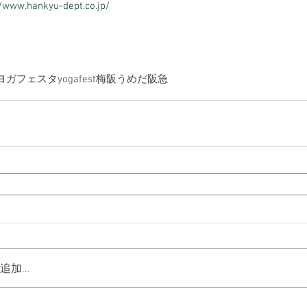
//www.hankyu-dept.co.jp/
ヨガフェスタ
yogafest
梅阪
うめだ阪急
追加…