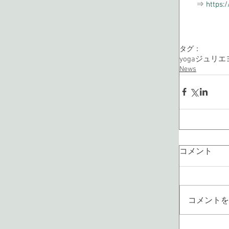
　⇒ 
https:
タグ：
yoga
ジュリエ
News
コメント
コメントを