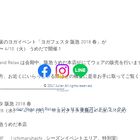
のヨガイベント「ヨガフェスタ 阪急 2018 春」が
）〜 4/10（火） うめだで開催！
Yoga and Relax は会期中、阪急うめだ本店8Fにてウェアの販売を行い
方、お近くにいらっしゃる際はこの機会に是非お手に取ってご覧く
© 2017 Julier. All rights reserved.
******************************************
© Copyright
阪急 2018 春
​Julier Yoga and Relax｜ジュリエヨガアンドリラックス
8（水）〜 4/10（火）　※ヨガクラス実施は4/4(水)-4/10(火)
急うめだ本店
　  ( ichimaruhachi , シーズンイベントエリア、特別室)