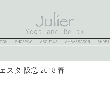
TION
SHOPPING
ABOUT US
AMBASSADOR
SHOP L
スタ 阪急 2018 春