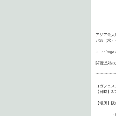
アジア最大級
3/28（水
Julier 
関西近郊の
***************
ヨガフェスタ 
【日時】3/2
【場所】阪
　　　　・8F