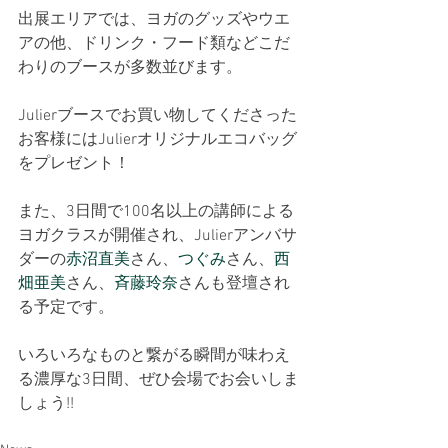
出展エリアでは、ヨガのグッズやウエ
アの他、ドリンク・フード類などこだ
わりのブースが多数並びます。
Julierブースでお買い物してくださった
お客様にはJulierオリジナルエコバッグ
をプレゼント！
また、3日間で100名以上の講師による
ヨガクラスが開催され、Julierアンバサ
ダーの
赤沼直美
さん、
つぐみ
さん、
西
畑亜美
さん、
斉藤玲奈
さんも登壇され
る予定です。
いろいろなものと繋がる瞬間が味わえ
る濃厚な3日間、ぜひ会場でお会いしま
しょう!!