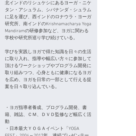
北インドのリシュケシにあるヨーガ・ニケ
タン・アシュラム、シバナンダ・シュラム
に足を運び、西インドのロナウラ・ヨーガ
研究所、南インドのKrishnamacharya Yoga
Mandiramの研修参加など、ヨガに関わる
学校や研究所巡り学び続けている。
学びを実践しヨガで得た知識を日々の生活
に取り入れ、指導や幅広い方々に参加して
頂けるワークショップやプログラム開発に
取り組みつつ、心身ともに健康になるヨガ
を広め、ヨガを日常の一部として行える提
案を日々取り込んでいる。
・ヨガ指導者養成、プログラム開発、書
籍、雑誌、ＣＭ、ＤＶＤ監修など幅広く活
動
・日本最大ＹＯＧＡイベント「YOGA
FEST」2004～2017年、連続プレゼンテー