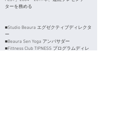
ターを務める
■Studio Beaura エグゼクティブディレクタ
ー
■Beaura Sen Yoga アンバサダー
■Fittness Club TIPNESS プログラムディレ
クター
■米国YogaFit®認定インストラクター
■Krishnamacharya Yoga Mandiram 認定イ
ンストラクター
■インド中央政府公認ヨーガインストラク
ター／ヨーガ療法士
■One World Academy ｉpower瞑想インス
トラクター
■Jaiyoga seoul YogaTherapyインストラク
ター
■THE YOGA INSTITUTE
■ＲＹＴ２００ｈ修了