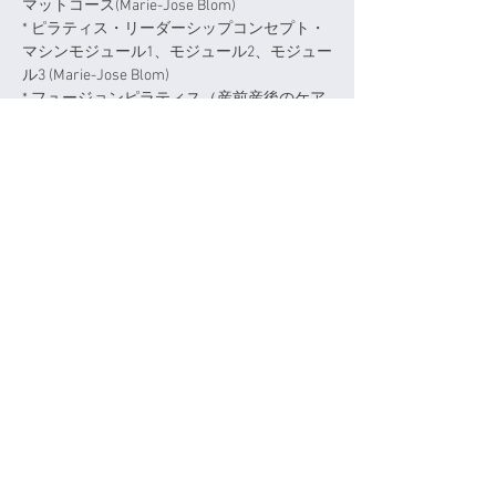
マットコース(Marie-Jose Blom)
* ピラティス・リーダーシップコンセプト・
マシンモジュール1、モジュール2、モジュー
ル3 (Marie-Jose Blom)
* フュージョンピラティス（産前産後のケア
＆コンディショニング）(Jennifer Gianni of
Fusion Pilates)
* New York Kene school コアインテグレーシ
ョン マットワーク(Kelly Kane)
* ネバダ州立大学ピラティスマットワーク資
格 (Dolly Kelepecz)
* ジュニアスポーツ指導員 日本スポーツ協
会)
* 臨床分子栄養医学研究会認定・分子栄養学
カウンセラー(分子栄養学実践講座)
* アナトミートレイン®ストラクチュアルエッ
センシャル修了(Tom Myers/Thadd Dudrey)
© Copyright