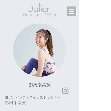
杉田茉南実
ヨガ、ピラティスインストラクター
杉田茉南実