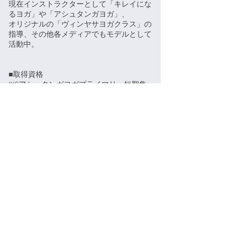
現在インストラクターとして「キレイにな
るヨガ」や「アシュタンガヨガ」、
オリジナルの「ヴィンヤサヨガクラス」の
指導、その他各メディアでもモデルとして
活動中。
■取得資格
IYCアシュタンガヨガプライマリー短期集
中45時間コース取得
タイ式マッサージ 基礎コース（30時間）
タイ国文部省認定のプッサパータイ式マッ
サージ専門学校教卒業証書取得
日本体調改善運動普及協会認定コンディシ
ョニングインストラクター認定プロフェッ
ショナル東京修了
JSBMスポーツイベントマーケティング１
日集中講座修了
ケンハラクマのアシュタンガヨガTTトレー
ニング30時間修了（プーケットにて）
ー1.2級取得
AFAJアロマテラピ