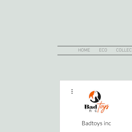
HOME
ECO
COLLEC
その他
Badtoys inc