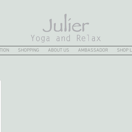
TION
SHOPPING
ABOUT US
AMBASSADOR
SHOP L