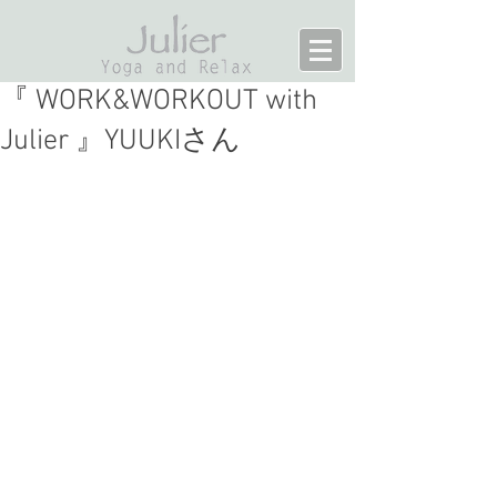
『 WORK&WORKOUT with
Julier 』YUUKIさん