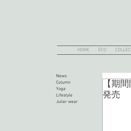
HOME
ECO
COLLEC
News
【期間
Column
Yoga
発売
Lifestyle
Julier wear