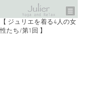
【 ジュリエを着る4人の女
性たち/第1回 】