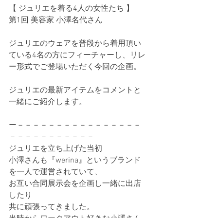
【 ジュリエを着る4人の女性たち 】
第1回 美容家 小澤名代さん
ジュリエのウェアを普段から着用頂い
ている4名の方にフィーチャーし、リレ
ー形式でご登場いただく今回の企画。
ジュリエの最新アイテムをコメントと
一緒にご紹介します。
ー－－－－－－－－－－－－－－－－
－－－－－－－－－－－
ジュリエを立ち上げた当初
小澤さんも『werina』というブランド
を一人で運営されていて、
お互い合同展示会を企画し一緒に出店
したり
共に頑張ってきました。