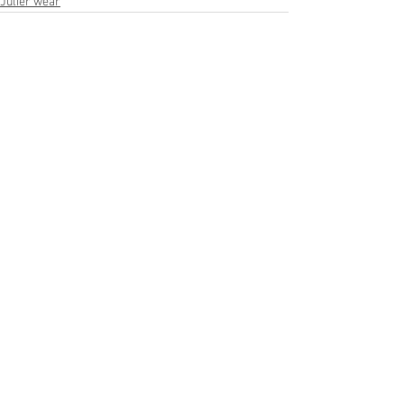
Julier wear
コメント
コメントを追加…
News
Column
Yoga
Lifestyle
Julier wear