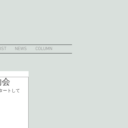
IST
NEWS
COLUMN
約会
がスタートして