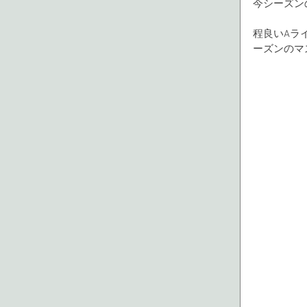
今シーズン
程良いAラ
ーズンのマ