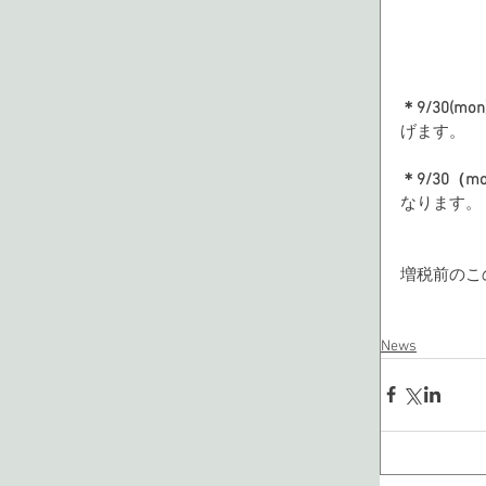
＊9/30(mon
げます。
＊9/30（m
なります。
増税前のこ
News