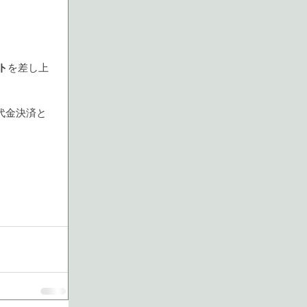
ト
を差し上
代金決済と