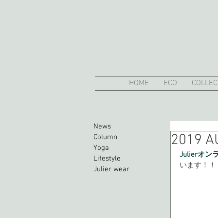
HOME
ECO
COLLEC
News
2019
Column
Yoga
Julierオ
Lifestyle
います！！
Julier wear