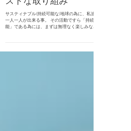
ストな取り組み
サスティナブル(持続可能な)地球の為に、私達
一人一人が出来る事。 その活動ですら「持続可
能」である為には、まずは無理なく楽しみなが
ら出来ること。 Vol1でお伝えした、SDGsの169
にもわたる具体的なターゲットの一つ、「11.住
み続けられるまちづくりを」の「6.廃棄物問題...