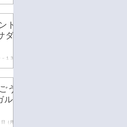
ルコートに
畑 亜美​
。 ＊内
場所：そご
ント
メインエ
バサダ
０－１３：
ルコートに
ＡＲＩ に
 ＊内容：
：そごう横
 そごう
ンエスカ
ガル
９日（月）