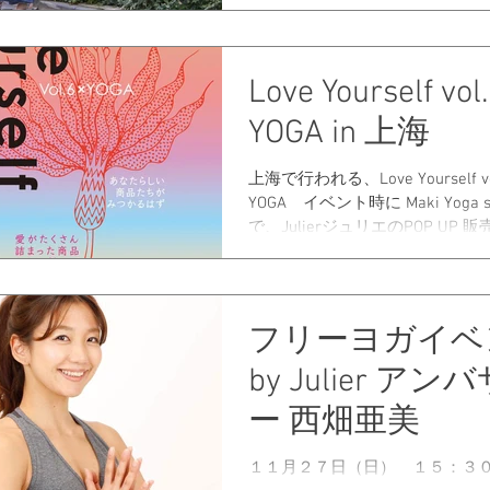
販売しております。 この機会に
取ってご覧ください♪ 8階スポー
お買い回りキャンペーンも実施中！
Love Yourself vol
YOGA in 上海
上海で行われる、Love Yourself vol
YOGA イベント時に Maki Yoga s
で、JulierジュリエのPOP UP 
す。 スケジュール 2017年4月5日（水）
11：00-12：00『 Love...
フリーヨガイベ
by Julier アン
ー 西畑亜美
１１月２７日（日） １５：３