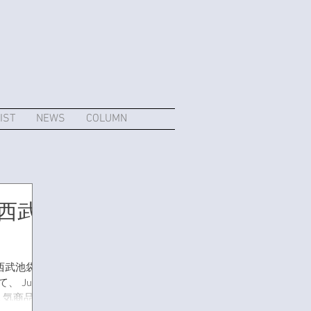
IST
NEWS
COLUMN
＠西武
 西武池袋本
 Julier
。 人気商品も