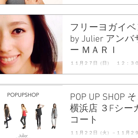
２０ そごう横浜店 3F シーガ
て、 ジュリエアンバサダー 西
によるフリーヨガレッスンを開催
容：背中スッキリ肩甲骨ヨガ ＊
フリーヨガイベ
う横浜店 ３Fシーガルコート（
スカレーター横、吹き抜け）...
by Julier アン
ー ＭＡＲＩ
１１月２７日（日） １２：３
２０ そごう横浜店 3F シーガ
て、 ジュリエアンバサダー Ｍ
よるフリーヨガレッスンを開催。
下半身スッキリ骨盤ヨガ ＊場所
POP UP SHOP
浜店 ３Fシーガルコート（メイ
レーター横、吹き抜け）...
横浜店 ３Fシー
コート
１１月２２日（火）－１１月２