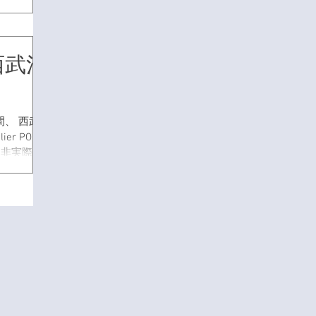
ートにて、
します。 上記
Fスポーツ売
 西武池
間中：１１
月間、 西武
r POP
是非実際手
てくださ