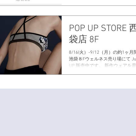
そごう横浜店 3F シーガルコ
Julier POP UP SHOP をOPEN
期間に先駆けて、
11/15（火）-11/21（月） 8
POP UP STORE
り場にて、一部商品を展開。 期
月２７日（日）...
袋店 8F
8/16(火）-9/12（月）の約1ヶ
池袋８Fウェルネス売り場にて Julie
UP 販売中です。 新作ウェアを
にとって、着心地を確かめてみ
い。