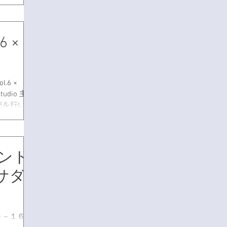
ぜひお手に
ツ売場との
...
.6 ×
.6 ×
tudio 主催
販売を行いま
ント
バサダ
０－１６：