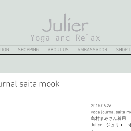
TION
SHOPPING
ABOUT US
AMBASSADOR
SHOP L
urnal saita mook
2015.06.26
yoga journal saita m
島村まみさん着用
Julier　ジュリエ