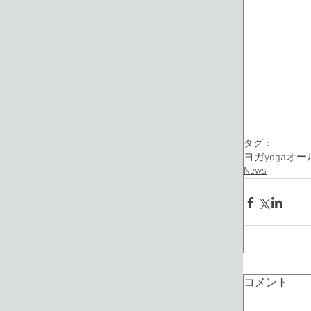
タグ：
ヨガ
yoga
オー
News
コメント