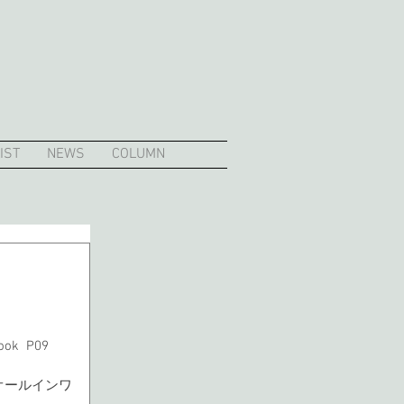
IST
NEWS
COLUMN
ook  P09
　オールインワ