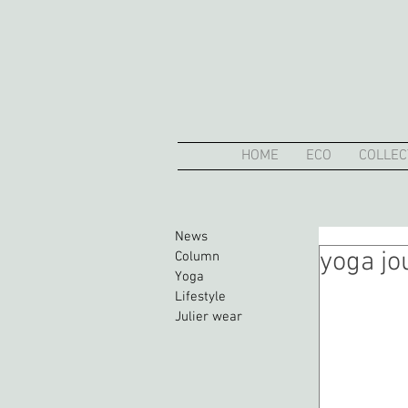
HOME
ECO
COLLEC
News
yoga jo
Column
Yoga
Lifestyle
Julier wear