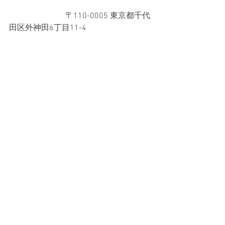
　　　　　　　〒110-0005 東京都千代
田区外神田6丁目11-4
タグ：
ヨガ
yoga
Julierアンバサダー
オーガニックライフTOKYO
News