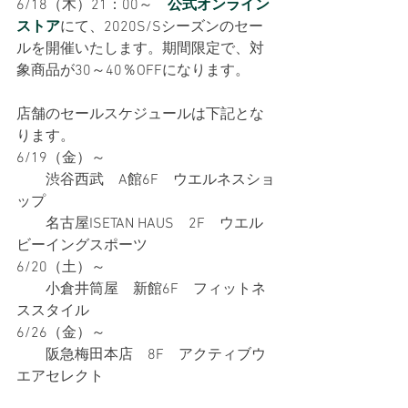
6/18（木）21：00～　
公式オンライン
ストア
にて、2020S/Sシーズンのセー
ルを開催いたします。期間限定で、対
象商品が30～40％OFFになります。
店舗のセールスケジュールは下記とな
ります。
6/19（金）～　
　　渋谷西武　A館6F　ウエルネスショ
ップ
　　名古屋ISETAN HAUS　2F　ウエル
ビーイングスポーツ
6/20（土）～
　　小倉井筒屋　新館6F　フィットネ
ススタイル
6/26（金）～　
　　阪急梅田本店　8F　アクティブウ
エアセレクト