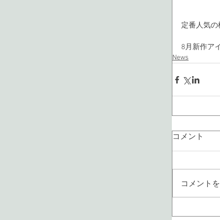
定番人気の
8月新作ア
News
コメント
コメントを