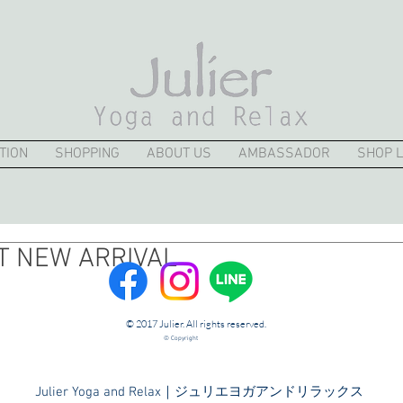
TION
SHOPPING
ABOUT US
AMBASSADOR
SHOP L
T NEW ARRIVAL
© 2017 Julier. All rights reserved.
© Copyright
​Julier Yoga and Relax｜ジュリエヨガアンドリラックス