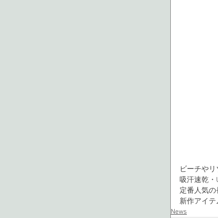
ビーチやリ
吸汗速乾・
定番人気の
新作アイテ
News