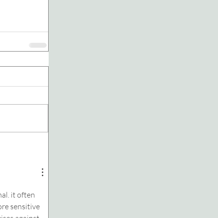
l. it often 
re sensitive 