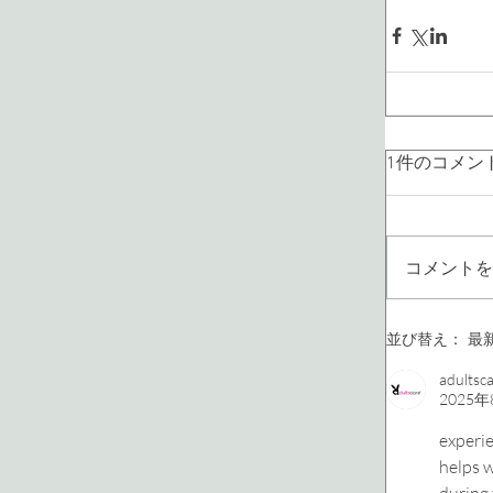
1件のコメン
コメントを
並び替え：
最
adultsc
2025年
experie
helps w