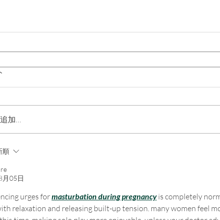
ト
追加…
新順
are
8月05日
ncing urges for 
masturbation during pregnancy
 is completely norma
ith relaxation and releasing built-up tension. many women feel mo