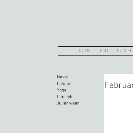
HOME
ECO
COLLEC
News
Februa
Column
Yoga
Lifestyle
Julier wear