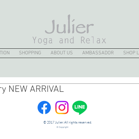
TION
SHOPPING
ABOUT US
AMBASSADOR
SHOP L
ry NEW ARRIVAL
© 2017 Julier. All rights reserved.
© Copyright