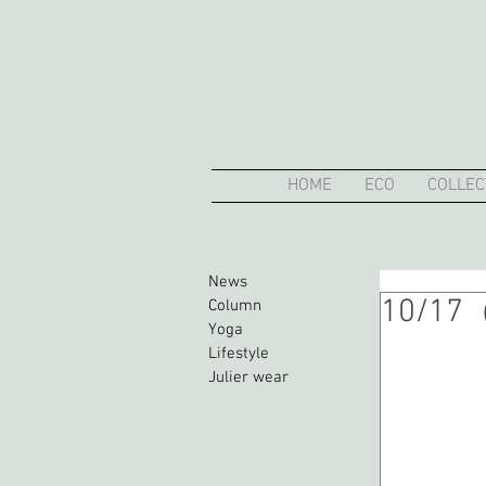
HOME
ECO
COLLEC
News
10/1
Column
Yoga
Lifestyle
Julier wear