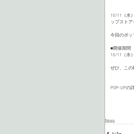
10/11
ップストア
今回のポッ
■開催期間
10/11（
ぜひ、この
POP-UPの
News