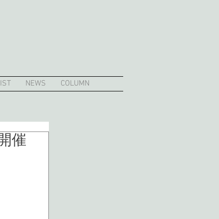
IST
NEWS
COLUMN
E開催