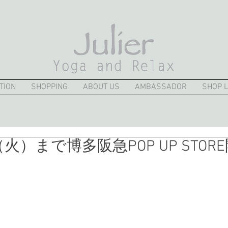
TION
SHOPPING
ABOUT US
AMBASSADOR
SHOP L
7（火）まで博多阪急POP UP STOR