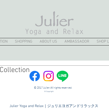
TION
SHOPPING
ABOUT US
AMBASSADOR
SHOP L
ollection
© 2017 Julier. All rights reserved.
© Copyright
​Julier Yoga and Relax｜ジュリエヨガアンドリラックス