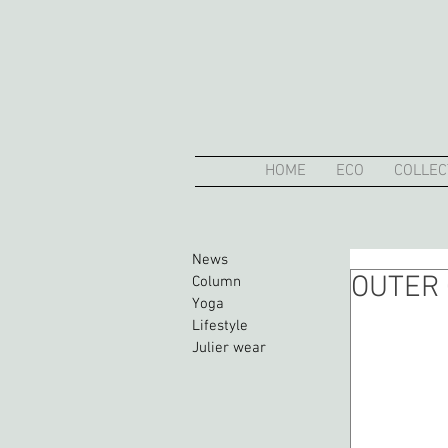
HOME
ECO
COLLEC
News
OUTER C
Column
Yoga
Lifestyle
Julier wear