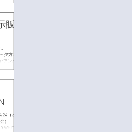
24（水）
6（金）
展示販
す。
：00～夕方頃
erアンバ
イシャルヨ
 Winter
ON
N 5/24（水）
6（金）
00 WHITE