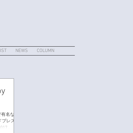
IST
NEWS
COLUMN
by
で有名な
ルドプレスフ
17