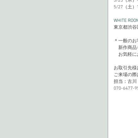
5/25（木）-
5/27（土）10
WHITE ROO
東京都渋谷区恵
＊一般のお
　新作商品
　お気軽に
お取引先様
ご来場の際
担当：古川
070-6477-9