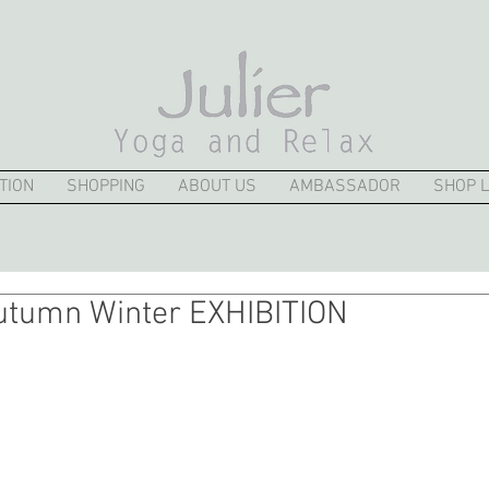
TION
SHOPPING
ABOUT US
AMBASSADOR
SHOP L
utumn Winter EXHIBITION