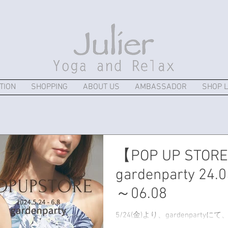
TION
SHOPPING
ABOUT US
AMBASSADOR
SHOP L
【POP UP STOR
gardenparty 24.0
～06.08
5/24(金)より、gardenparty
のPOPUPを開催いたします。 