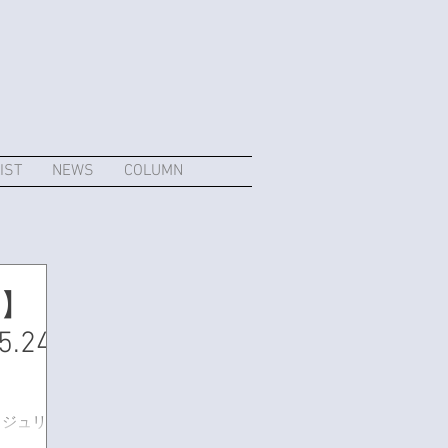
IST
NEWS
COLUMN
E】
5.24
にて、ジュリエ
新作アイテム