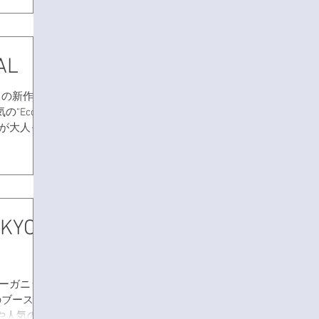
ます。 期
アウトセッ
AL
月の新作ア
“Ecoco
色が大人っ
場！ これ
する、 毎
お目見え！
OKYO
年もオーガニッ
のブースが
や人気の定