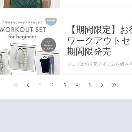
ました。 ジャーナルページはこ
【期間限定】お
ワークアウトセ
期間限発売
ジュリエの人気アイテムを組み
トップス＋レギンスの上下セッ
￥14,300（税込）で数量限定発
は全部で７パターン。サイズも
1
2
3
4
5
だけます。 初心者の方にもおす
い、着やすく動きやすいアイテ
す。...