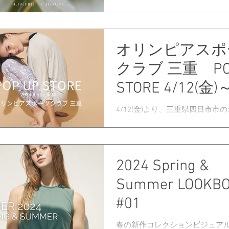
番アイテム、雑貨などを発売い
◾︎日程 4/19(金)・20(土)・21(日)の
-18:00 ⁡ ◾︎会場...
オリンピアスポ
クラブ 三重 PO
STORE 4/12(金)
4/12(金)より、三重県四日市市
アスポーツクラブにて、ジュリエの
を開催いたします。 新作アイテ
のアイテムまで最新コレクショ
す。 ぜひ、お越し下さい。 日程
2024 Spring &
4/12（木）～4/24（水） 営業
9:30～23:00 /...
Summer LOOKB
#01
春の新作コレクションビジュア