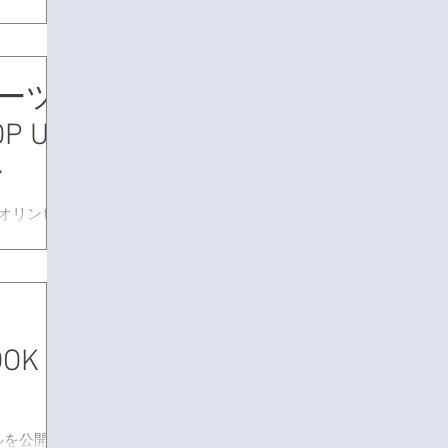
たします。
10:00
ーツ
P UP
～
のオリンピ
POPUP
ムから定番
ンが並びま
：
時間：月～土
OOK
ルを公開し