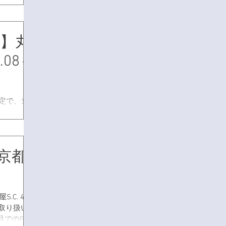
レクション
い。 日
業時間：
RE】丸
.08～
間限定で、丸
「ジュリ
催いたしま
ークアウト
ー使いでき
】京都
ていま
.C. 4階
の取り扱い
月でのPOP