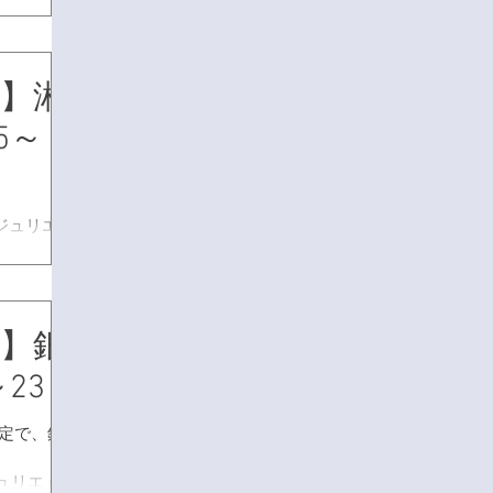
EN！ 新
まで最新コ
RE】湘
25～
て、ジュリエの
作アイテムか
クションが
。 日程：
間：
RE】銀
...
～23
間限定で、銀
て「ジュリエ」の