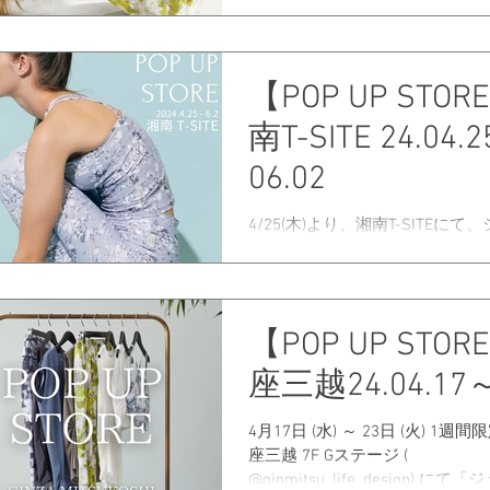
UPでは大好評いただき、この度OP
作アイテムから定番のアイテム
レクションが並びます。...
【POP UP STO
南T-SITE 24.04.
06.02
4/25(木)より、湘南T-SITEに
POPUPを開催いたします。 新
ら定番のアイテムまで最新コレ
並びます。 ぜひ、お越し下さい
4/25（木）～6/2（日） 営業時
【POP UP STO
8:00~21:00 年中無休（元日を除く）
座三越24.04.17
4月17日 (水) ～ 23日 (火) 1週
座三越 7F Gステージ (
@ginmitsu_life_design) に