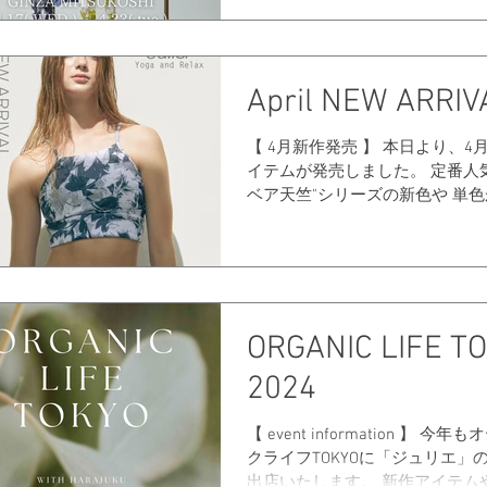
ポップアップストアを開催いたし
間中は、お得な限定の『ワーク
ト』を発売！！...
April NEW ARRIV
【 4月新作発売 】 本日より、4
イテムが発売しました。 定番人気の
ベア天竺"シリーズの新色や 単
ぽいビッグフラワープリントが登
からの季節、ビーチシーンで活躍
シーズン人気のスイムウェアも
新作アイテムはこちら
ORGANIC LIFE T
2024
【 event information 】 今
クライフTOKYOに「ジュリエ」
出店いたします。 新作アイテム