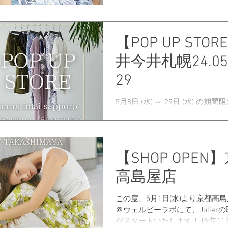
から定番のアイテムまで最新コ
が並びます。 ぜひ、お越し下さ
程：5/24（金）～6/8（土） 営
【POP UP STO
11:00～20:00 定休日：水曜日...
井今井札幌24.05
29
5月8日 (水) ～ 29日 (水) の期
井今井札幌本店 一条館4階にて
エ」のポップアップストアを開
す。 ヨガやランニングなどのワ
におすすめなアイテムやデイリ
【SHOP OPEN
る新作アイテムまで、取り揃え
す。...
高島屋店
この度、5月1日(水)より京都高島屋S
＠ウェルビーラボにて、Julier
がスタートいたします！ 昨年11