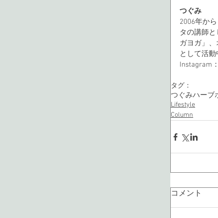
つぐみ
2006年
タの講師と
ガヨガ」、
として活動
Instagram
タグ：
つぐみ
ハーブ
Lifestyle
Column
コメント