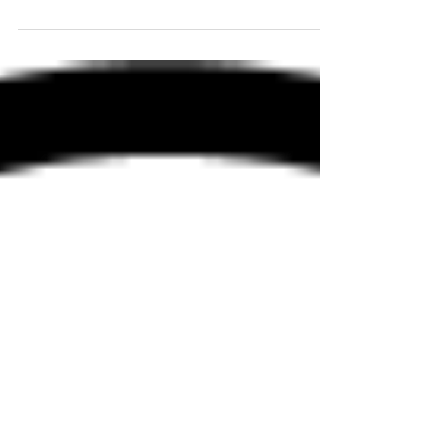
もともと日本では暮らしの中に根付いていた麻
神社のしめ縄や衣類、紙、麻の実は七味唐辛子
にも入っていたりと、もともとは稲作よりも古
い歴史があると言われてます。 今ではCBD製品
（カンナビジオールの略称で植物に含まれる天
然成分の一つです）や...